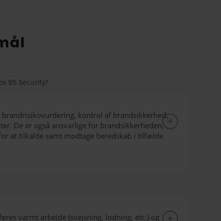
smål
s BS Security?
brandrisikovurdering, kontrol af brandsikkerhed,
ter. De er også ansvarlige for brandsikkerheden,
 for at tilkalde samt modtage beredskab i tilfælde
øres varmt arbejde (svejsning, lodning, etc.) og