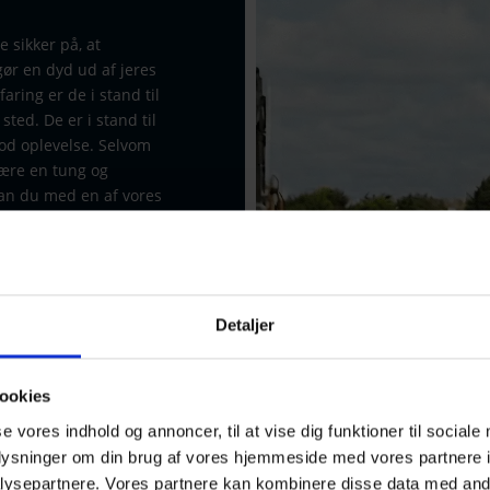
sikker på, at
gør en dyd ud af jeres
ring er de i stand til
sted. De er i stand til
god oplevelse. Selvom
være en tung og
kan du med en af vores
 eventuelle
t formål. Vi kan blandt
Detaljer
gt
ookies
vagt
se vores indhold og annoncer, til at vise dig funktioner til sociale
vagt
oplysninger om din brug af vores hjemmeside med vores partnere i
ysepartnere. Vores partnere kan kombinere disse data med andr