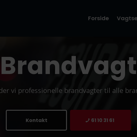
Forside
Vagtse
Brandvag
der vi professionelle brandvagter til alle b
Kontakt
61 10 31 61