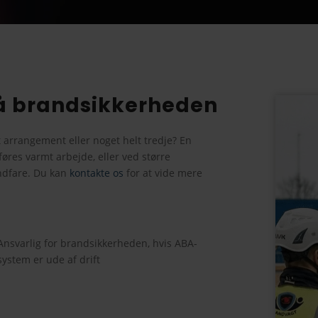
på brandsikkerheden
t arrangement eller noget helt tredje? En
øres varmt arbejde, eller ved større
ndfare. Du kan
kontakte os
for at vide mere
Ansvarlig for brandsikkerheden, hvis ABA-
system er ude af drift