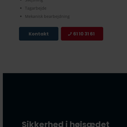
Tagarbejde
Mekanisk bearbejdning
Kontakt
61 10 31 61
Sikkerhed i højsædet