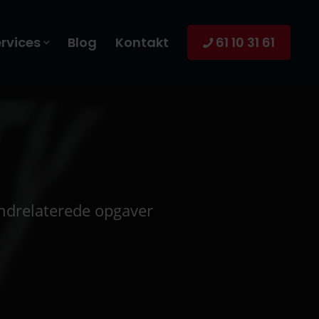
rvices
Blog
Kontakt
61 10 31 61
t
randrelaterede opgaver