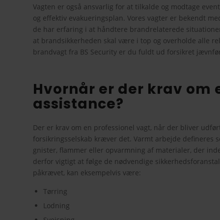
Vagten er også ansvarlig for at tilkalde og modtage event
og effektiv evakueringsplan. Vores vagter er bekendt me
de har erfaring i at håndtere brandrelaterede situatione
at brandsikkerheden skal være i top og overholde alle 
brandvagt fra BS Security er du fuldt ud forsikret jævnfø
Hvornår er der krav om 
assistance?
Der er krav om en professionel vagt, når der bliver udfør
forsikringsselskab kræver det. Varmt arbejde defineres
gnister, flammer eller opvarmning af materialer, der ind
derfor vigtigt at følge de nødvendige sikkerhedsforansta
påkrævet, kan eksempelvis være:
Tørring
Lodning
Svejsning