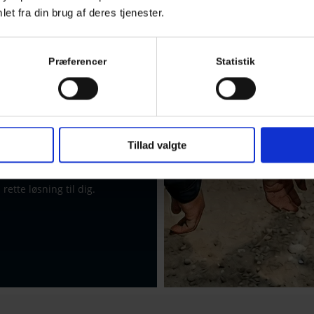
et fra din brug af deres tjenester.
r en
Præferencer
Statistik
idelig vagt, der får
så kommer vi gerne med
Tillad valgte
på
kontakt@b-s-
esiden, så besvarer vi
ette løsning til dig.