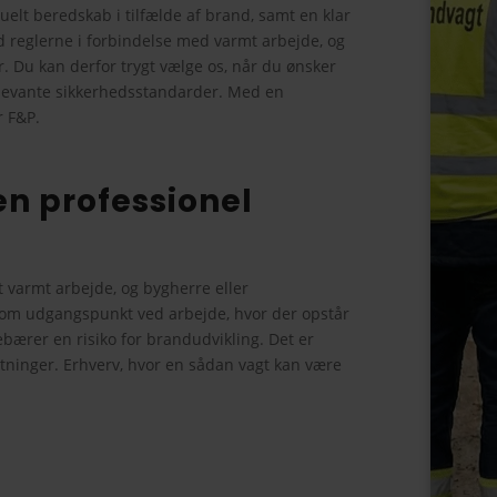
uelt beredskab i tilfælde af brand, samt en klar
d reglerne i forbindelse med varmt arbejde, og
r. Du kan derfor trygt vælge os, når du ønsker
relevante sikkerhedsstandarder. Med en
r F&P.
en professionel
t varmt arbejde, og bygherre eller
 som udgangspunkt ved arbejde, hvor der opstår
ebærer en risiko for brandudvikling. Det er
ltninger. Erhverv, hvor en sådan vagt kan være