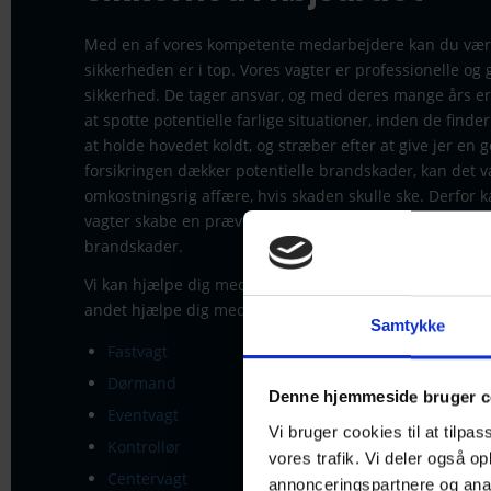
Med en af vores kompetente medarbejdere kan du være 
sikkerheden er i top. Vores vagter er professionelle og 
sikkerhed. De tager ansvar, og med deres mange års erfa
at spotte potentielle farlige situationer, inden de finder 
at holde hovedet koldt, og stræber efter at give jer en 
forsikringen dækker potentielle brandskader, kan det 
omkostningsrig affære, hvis skaden skulle ske. Derfor 
vagter skabe en præventiv effekt, således at du undgår
brandskader.
Vi kan hjælpe dig med at finde en vagt til lige præcis di
andet hjælpe dig med følgende vagtpersonale:
Samtykke
Fastvagt
Servicevagt
Dørmand
Tryghedsva
Denne hjemmeside bruger c
Eventvagt
Runderings
Vi bruger cookies til at tilpas
Kontrollør
Byggeplads
vores trafik. Vi deler også 
Centervagt
annonceringspartnere og anal