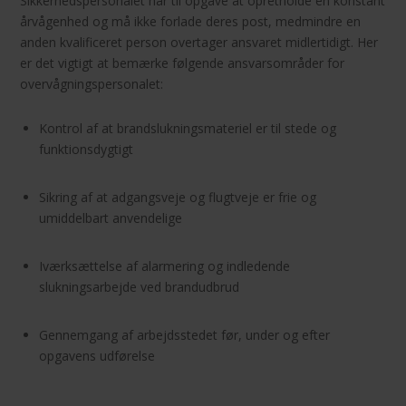
Sikkerhedspersonalet har til opgave at opretholde en konstant
årvågenhed og må ikke forlade deres post, medmindre en
anden kvalificeret person overtager ansvaret midlertidigt. Her
er det vigtigt at bemærke følgende ansvarsområder for
overvågningspersonalet:
Kontrol af at brandslukningsmateriel er til stede og
funktionsdygtigt
Sikring af at adgangsveje og flugtveje er frie og
umiddelbart anvendelige
Iværksættelse af alarmering og indledende
slukningsarbejde ved brandudbrud
Gennemgang af arbejdsstedet før, under og efter
opgavens udførelse