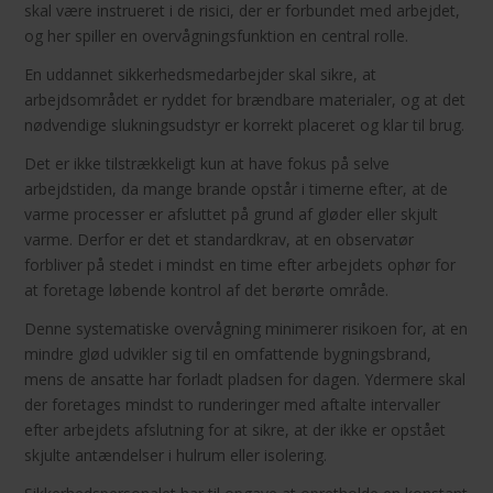
skal være instrueret i de risici, der er forbundet med arbejdet,
og her spiller en overvågningsfunktion en central rolle.
En uddannet sikkerhedsmedarbejder skal sikre, at
arbejdsområdet er ryddet for brændbare materialer, og at det
nødvendige slukningsudstyr er korrekt placeret og klar til brug.
Det er ikke tilstrækkeligt kun at have fokus på selve
arbejdstiden, da mange brande opstår i timerne efter, at de
varme processer er afsluttet på grund af gløder eller skjult
varme. Derfor er det et standardkrav, at en observatør
forbliver på stedet i mindst en time efter arbejdets ophør for
at foretage løbende kontrol af det berørte område.
Denne systematiske overvågning minimerer risikoen for, at en
mindre glød udvikler sig til en omfattende bygningsbrand,
mens de ansatte har forladt pladsen for dagen. Ydermere skal
der foretages mindst to runderinger med aftalte intervaller
efter arbejdets afslutning for at sikre, at der ikke er opstået
skjulte antændelser i hulrum eller isolering.