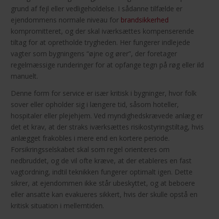
grund af fejl eller vedligeholdelse. I sådanne tilfælde er
ejendommens normale niveau for
brandsikkerhed
kompromitteret, og der skal iværksættes kompenserende
tiltag for at opretholde trygheden. Her fungerer indlejede
vagter som bygningens “øjne og ører”, der foretager
regelmæssige runderinger for at opfange tegn på røg eller ild
manuelt.
Denne form for service er især kritisk i bygninger, hvor folk
sover eller opholder sig i længere tid, såsom hoteller,
hospitaler eller plejehjem. Ved myndighedskrævede anlæg er
det et krav, at der straks iværksættes risikostyringstiltag, hvis
anlægget frakobles i mere end en kortere periode.
Forsikringsselskabet skal som regel orienteres om
nedbruddet, og de vil ofte kræve, at der etableres en fast
vagtordning, indtil teknikken fungerer optimalt igen. Dette
sikrer, at ejendommen ikke står ubeskyttet, og at beboere
eller ansatte kan evakueres sikkert, hvis der skulle opstå en
kritisk situation i mellemtiden.