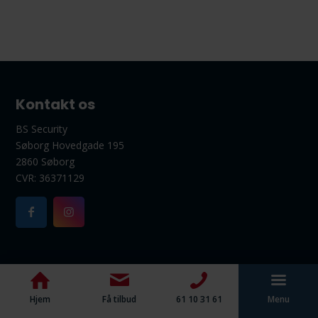
Kontakt os
BS Security
Søborg Hovedgade 195
2860 Søborg
CVR: 36371129
Hjem
Få tilbud
61 10 31 61
Menu
© Copyright - BS Security