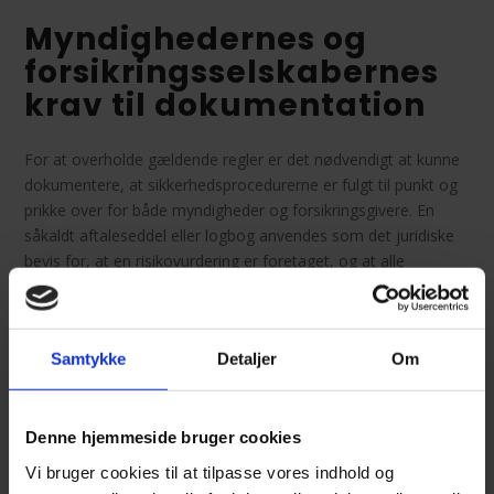
Myndighedernes og
forsikringsselskabernes
krav til dokumentation
For at overholde gældende regler er det nødvendigt at kunne
dokumentere, at sikkerhedsprocedurerne er fulgt til punkt og
prikke over for både myndigheder og forsikringsgivere. En
såkaldt aftaleseddel eller logbog anvendes som det juridiske
bevis for, at en risikovurdering er foretaget, og at alle
involverede parter er indforstået med ansvaret.
Denne dokumentation skal underskrives af både den person,
der udfører arbejdet, og den udpegede tilsynsførende, før
Samtykke
Detaljer
Om
opgaven påbegyndes. Uden korrekt dokumentation risikerer
virksomheden, at forsikringen ikke dækker i tilfælde af en
skade, hvilket kan have enorme økonomiske konsekvenser
Denne hjemmeside bruger cookies
for forretningen.
Vi bruger cookies til at tilpasse vores indhold og
Dansk Brand- og sikringsteknisk Institut har udarbejdet